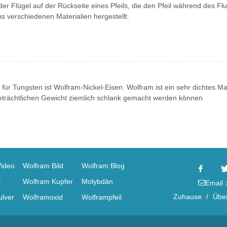
oder Flügel auf der Rückseite eines Pfeils, die den Pfeil während des Fl
us verschiedenen Materialien hergestellt.
für Tungsten ist Wolfram-Nickel-Eisen. Wolfram ist ein sehr dichtes Mat
eträchtlichen Gewicht ziemlich schlank gemacht werden können
Video
Wolfram Bild
Wolfram Blog
l
Wolfram Kupfer
Molybdän
Email
Zuhause
/
Übe
lver
Wolframoxid
Wolframpfeil