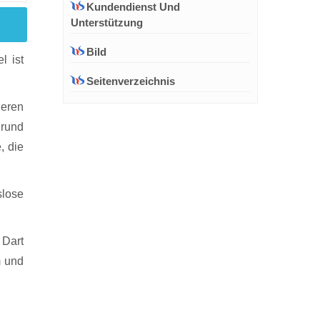
Kundendienst Und
Unterstützung
Bild
l ist
Seitenverzeichnis
deren
grund
, die
slose
 Dart
m und