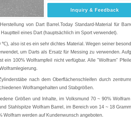
Inquiry & Feedback
erstellung von Dart Barrel.Today Standard-Material für Barre
Hauptteil eines Dart (hauptsächlich im Sport verwendet).
 ℃), also ist es ein sehr dichtes Material. Wegen seiner beson
erwendet, um Darts als Ersatz für Messing zu verwenden. Auf
st ein 100% Wolframpfeil nicht verfügbar. Alle "Wolfram" Pfeile
 Wolframlegierung.
Zylinderstäbe nach dem Oberflächenschleifen durch zentrum
rschiedenen Wolframgehalten und Stabgrößen.
iedene Größen und Inhalte, im Volksmund 70 ~ 90% Wolfram
 und Stahlspitze Wolfram Barrel, im Bereich von 14 ~ 18 Gram
% Wolfram werden auf Kundenwunsch angeboten.