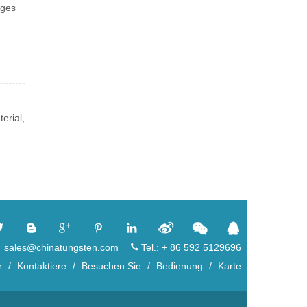
uges
erial,
：sales@chinatungsten.com
Tel.: + 86 592 5129696
r
/
Kontaktiere
/
Besuchen Sie
/
Bedienung
/
Karte