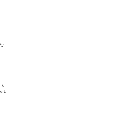
 ℃),
ank
ort.